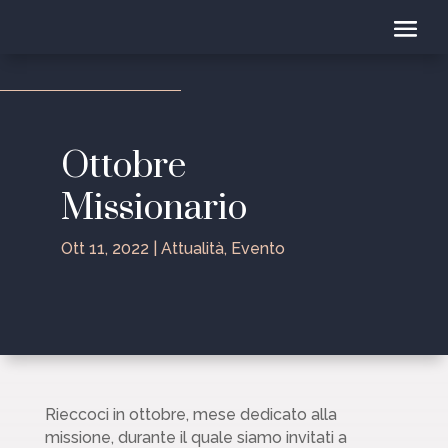
Ottobre
Missionario
Ott 11, 2022
|
Attualità
,
Evento
Rieccoci in ottobre, mese dedicato alla
missione, durante il quale siamo invitati a