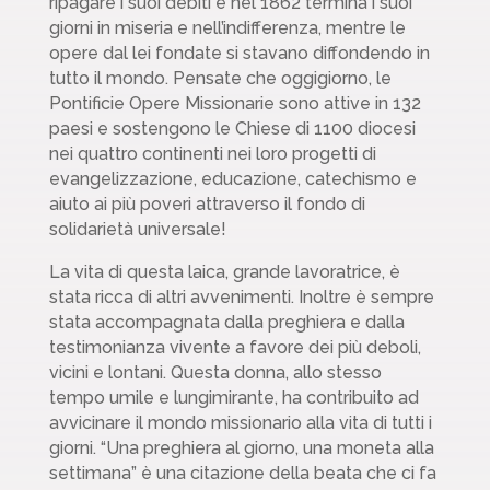
ripagare i suoi debiti e nel 1862 termina i suoi
giorni in miseria e nell’indifferenza, mentre le
opere dal lei fondate si stavano diffondendo in
tutto il mondo. Pensate che oggigiorno, le
Pontificie Opere Missionarie sono attive in 132
paesi e sostengono le Chiese di 1100 diocesi
nei quattro continenti nei loro progetti di
evangelizzazione, educazione, catechismo e
aiuto ai più poveri attraverso il fondo di
solidarietà universale!
La vita di questa laica, grande lavoratrice, è
stata ricca di altri avvenimenti. Inoltre è sempre
stata accompagnata dalla preghiera e dalla
testimonianza vivente a favore dei più deboli,
vicini e lontani. Questa donna, allo stesso
tempo umile e lungimirante, ha contribuito ad
avvicinare il mondo missionario alla vita di tutti i
giorni. “Una preghiera al giorno, una moneta alla
settimana” è una citazione della beata che ci fa