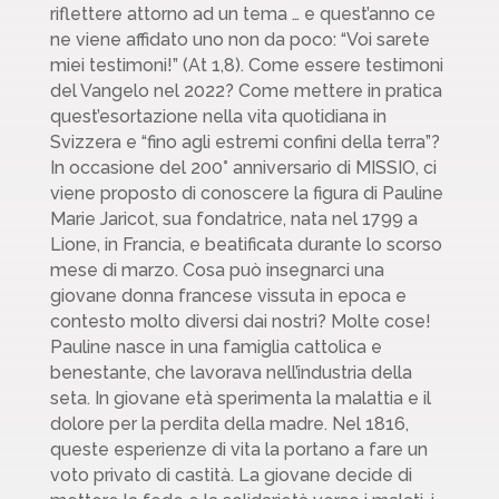
riflettere attorno ad un tema … e quest’anno ce
ne viene affidato uno non da poco: “Voi sarete
miei testimoni!” (At 1,8). Come essere testimoni
del Vangelo nel 2022? Come mettere in pratica
quest’esortazione nella vita quotidiana in
Svizzera e “fino agli estremi confini della terra”?
In occasione del 200° anniversario di MISSIO, ci
viene proposto di conoscere la figura di Pauline
Marie Jaricot, sua fondatrice, nata nel 1799 a
Lione, in Francia, e beatificata durante lo scorso
mese di marzo. Cosa può insegnarci una
giovane donna francese vissuta in epoca e
contesto molto diversi dai nostri? Molte cose!
Pauline nasce in una famiglia cattolica e
benestante, che lavorava nell’industria della
seta. In giovane età sperimenta la malattia e il
dolore per la perdita della madre. Nel 1816,
queste esperienze di vita la portano a fare un
voto privato di castità. La giovane decide di