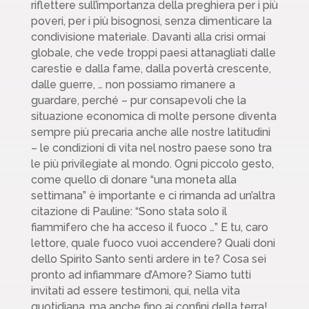
riflettere sull’importanza della preghiera per i più
poveri, per i più bisognosi, senza dimenticare la
condivisione materiale. Davanti alla crisi ormai
globale, che vede troppi paesi attanagliati dalle
carestie e dalla fame, dalla povertà crescente,
dalle guerre, … non possiamo rimanere a
guardare, perché – pur consapevoli che la
situazione economica di molte persone diventa
sempre più precaria anche alle nostre latitudini
– le condizioni di vita nel nostro paese sono tra
le più privilegiate al mondo. Ogni piccolo gesto,
come quello di donare “una moneta alla
settimana” è importante e ci rimanda ad un’altra
citazione di Pauline: “Sono stata solo il
fiammifero che ha acceso il fuoco …” E tu, caro
lettore, quale fuoco vuoi accendere? Quali doni
dello Spirito Santo senti ardere in te? Cosa sei
pronto ad infiammare d’Amore? Siamo tutti
invitati ad essere testimoni, qui, nella vita
quotidiana, ma anche fino ai confini della terra!