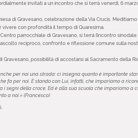
dialmente invitati a un incontro che si terrà venerdì, 6 marzo
chiesa di Gravesano, celebrazione della Via Crucis. Meditiamo
r vivere con profondità il tempo di Quaresima.
Centro parrocchiale di Gravesano, si terrà l’incontro sinodale d
 ascolto reciproco, confronto e riflessione comune sulla no
 di Gravesano, possibilità di accostarsi al Sacramento della Ri
a anche per noi una strada: ci insegna quanto è importante s
che fa per noi. È stando con Lui, infatti, che impariamo a ricon
i segni della croce. Ed è alla sua scuola che impariamo a cog
o a noi.» (Francesco)
.