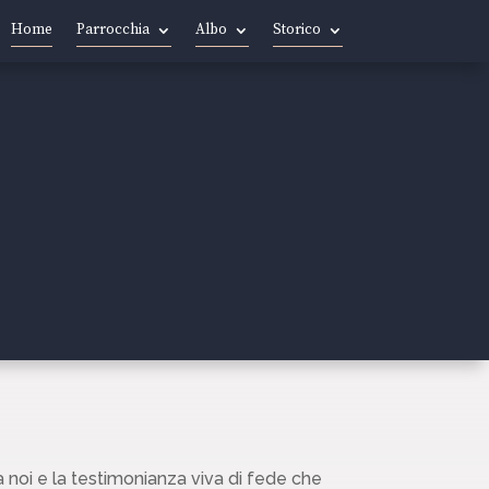
Home
Parrocchia
Albo
Storico
 noi e la testimonianza viva di fede che