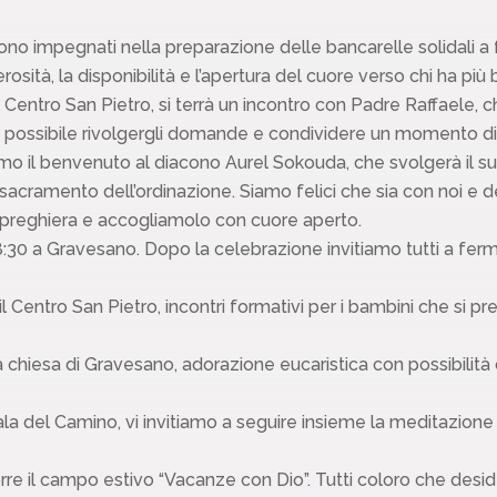
sono impegnati nella preparazione delle bancarelle solidali a 
osità, la disponibilità e l’apertura del cuore verso chi ha più
 Centro San Pietro, si terrà un incontro con Padre Raffaele, ch
 possibile rivolgergli domande e condividere un momento di 
o il benvenuto al diacono Aurel Sokouda, che svolgerà il suo
sacramento dell’ordinazione. Siamo felici che sia con noi e 
preghiera e accogliamolo con cuore aperto.
:30 a Gravesano. Dopo la celebrazione invitiamo tutti a fer
il Centro San Pietro, incontri formativi per i bambini che si 
a chiesa di Gravesano, adorazione eucaristica con possibilità
 Sala del Camino, vi invitiamo a seguire insieme la meditazi
e il campo estivo “Vacanze con Dio”. Tutti coloro che deside