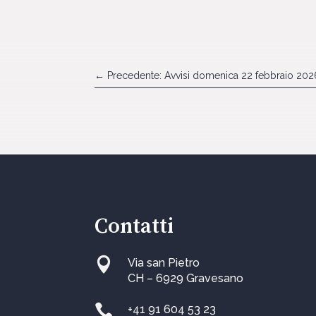
←
Precedente: Avvisi domenica 22 febbraio 202
Contatti

Via san Pietro
CH – 6929 Gravesano

+41 91 604 53 23