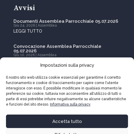
Avvisi
Documenti Assemblea Parrocchiale 05.07.2026
Giu 24, 2026
|
Assemblea
LEGGI TUTTO
Convocazione Assemblea Parrocchiale
05.07.2026
Giu 10, 2026
|
Assemblea
LEGGI TUTTO
Impostazioni sulla privacy
Donazioni
Il nostro sito web utilizza cookie essenziali per garantirne il corretto
funzionamento e cookie di tracciamento per capire come l'utente
interagisce con esso. È possibile modificare in qualsiasi momento le

IBAN
CH87 0900 0000 6900 3397 9
preferenze sui cookie, tuttavia non acconsentire all'utilizzo di tutti o
parte di essi potrebbe influire negativamente su alcune caratteristiche
e funzioni del sito stesso.
Informativa sulla privacy
Accetta tutto
Copyright © 2026 Parrocchia Ss Pietro e Paolo.