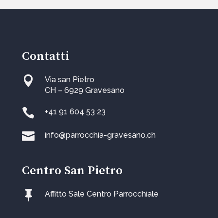
Contatti

Via san Pietro
CH – 6929 Gravesano

+41 91 604 53 23

info@parrocchia-gravesano.ch
Centro San Pietro

Affitto Sale Centro Parrocchiale