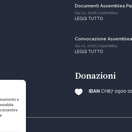
Documenti Assemblea Par
Giu 24, 2026
|
Assemblea
LEGGI TUTTO
Convocazione Assemblea 
Giu 10, 2026
|
Assemblea
LEGGI TUTTO
Donazioni

IBAN
CH87 0900 0
zionamento e
possibile
cconsentire
ne
e Legali