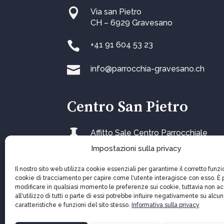

Via san Pietro
CH – 6929 Gravesano

+41 91 604 53 23

info@parrocchia-gravesano.ch
Centro San Pietro

Affitto Sale Centro Parrocchiale
Impostazioni sulla privacy
Il nostro sito web utilizza cookie essenziali per garantirne il corretto fun
cookie di tracciamento per capire come l'utente interagisce con esso. È 
modificare in qualsiasi momento le preferenze sui cookie, tuttavia non a
all'utilizzo di tutti o parte di essi potrebbe influire negativamente su alcu
caratteristiche e funzioni del sito stesso.
Informativa sulla privacy
Copyright © 2026 Parrocchia Ss Pietro e Paolo.
Not