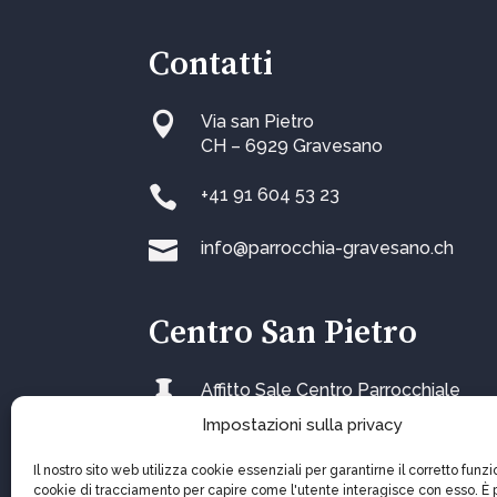
Contatti

Via san Pietro
CH – 6929 Gravesano

+41 91 604 53 23

info@parrocchia-gravesano.ch
Centro San Pietro

Affitto Sale Centro Parrocchiale
Impostazioni sulla privacy
Il nostro sito web utilizza cookie essenziali per garantirne il corretto fun
cookie di tracciamento per capire come l'utente interagisce con esso. È 