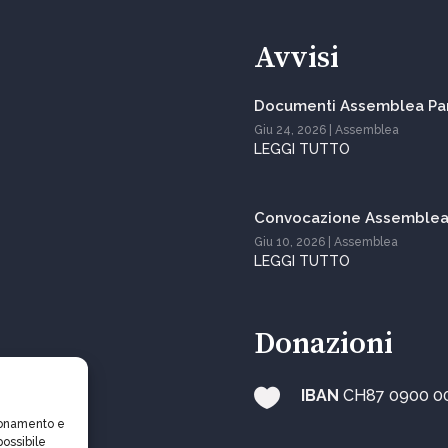
Avvisi
Documenti Assemblea Par
Giu 24, 2026
|
Assemblea
LEGGI TUTTO
Convocazione Assemblea 
Giu 10, 2026
|
Assemblea
LEGGI TUTTO
Donazioni

IBAN
CH87 0900 0
zionamento e
possibile