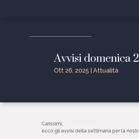
Avvisi domenica 
Ott 26, 2025
|
Attualità
Carissimi,
ecco gli avvisi della settimana per la nost