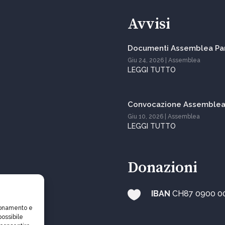
Avvisi
Documenti Assemblea Par
Giu 24, 2026
|
Assemblea
LEGGI TUTTO
Convocazione Assemblea 
Giu 10, 2026
|
Assemblea
LEGGI TUTTO
Donazioni

IBAN
CH87 0900 0
zionamento e
possibile