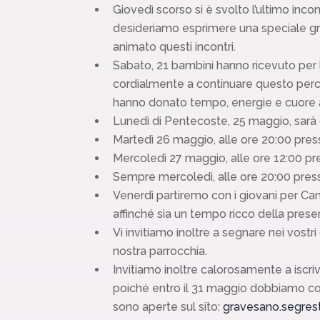
Giovedì scorso si è svolto l’ultimo inc
desideriamo esprimere una speciale grat
animato questi incontri.
Sabato, 21 bambini hanno ricevuto per 
cordialmente a continuare questo perco
hanno donato tempo, energie e cuore aff
Lunedì di Pentecoste, 25 maggio, sarà 
Martedì 26 maggio, alle ore 20:00 presso
Mercoledì 27 maggio, alle ore 12:00 pres
Sempre mercoledì, alle ore 20:00 press
Venerdì partiremo con i giovani per C
affinché sia un tempo ricco della presen
Vi invitiamo inoltre a segnare nei vost
nostra parrocchia.
Invitiamo inoltre calorosamente a iscrive
poiché entro il 31 maggio dobbiamo conf
sono aperte sul sito:
gravesano.segres