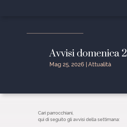
Avvisi domenica 
Mag 25, 2026
|
Attualità
Cari parrocchiani,
qui di seguito gli avvisi della settimana: