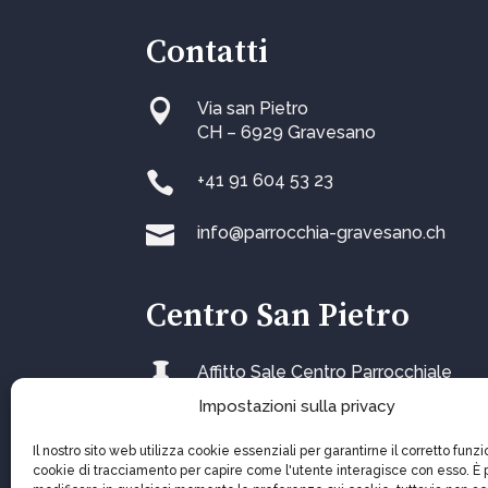
Contatti

Via san Pietro
CH – 6929 Gravesano

+41 91 604 53 23

info@parrocchia-gravesano.ch
Centro San Pietro

Affitto Sale Centro Parrocchiale
Impostazioni sulla privacy
Il nostro sito web utilizza cookie essenziali per garantirne il corretto fun
cookie di tracciamento per capire come l'utente interagisce con esso. È 