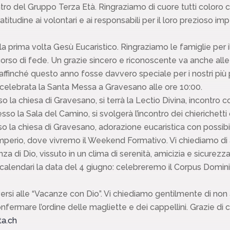
ontro del Gruppo Terza Età. Ringraziamo di cuore tutti coloro
itudine ai volontari e ai responsabili per il loro prezioso i
la prima volta Gesù Eucaristico. Ringraziamo le famiglie per
rso di fede. Un grazie sincero e riconoscente va anche alle 
inché questo anno fosse davvero speciale per i nostri più pic
celebrata la Santa Messa a Gravesano alle ore 10:00.
 la chiesa di Gravesano, si terrà la Lectio Divina, incontro co
so la Sala del Camino, si svolgerà l’incontro dei chierichetti 
o la chiesa di Gravesano, adorazione eucaristica con possibil
amperio, dove vivremo il Weekend Formativo. Vi chiediamo di
za di Dio, vissuto in un clima di serenità, amicizia e sicurezza
ri calendari la data del 4 giugno: celebreremo il Corpus Domin
rsi alle “Vacanze con Dio”. Vi chiediamo gentilmente di non asp
ermare l’ordine delle magliette e dei cappellini. Grazie di cu
ta.ch